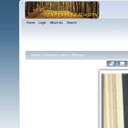
Home
Login
Album list
Search
Home
>
Retratos y kdds
>
Retratos