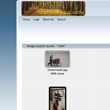
Home
Login
Album list
Search
Image search results - "calle"
Comerciante.jpg
3029 views