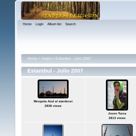
Home
Login
Album list
Search
Home
>
Viajes
>
Estambul - Julio 2007
Estambul - Julio 2007
Mezquita Azul al atardecer
2838 views
Joven Turca
2813 views