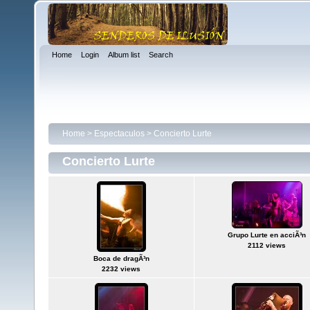
Home
Login
Album list
Search
Home
>
Espectaculos
>
Concierto Lurte
Concierto Lurte
Grupo Lurte en acciÃ³n
2112 views
Boca de dragÃ³n
2232 views